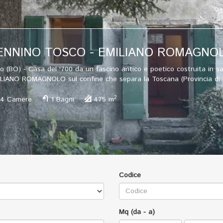
 CON PIAZZALE CESENA
one artigianale-industriale D7 anno 2002, vicino uscita autostrada
 di circa 30mq con piazzale pavimentato in calcestruzzo di circa 400mq
2
Bagni
450 m
Codice
Mq (da - a)