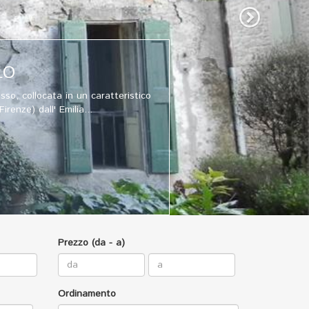
 A14 Cesena Nord, di circa 370mq
. L'immobile è...
Prezzo (da - a)
Ordinamento