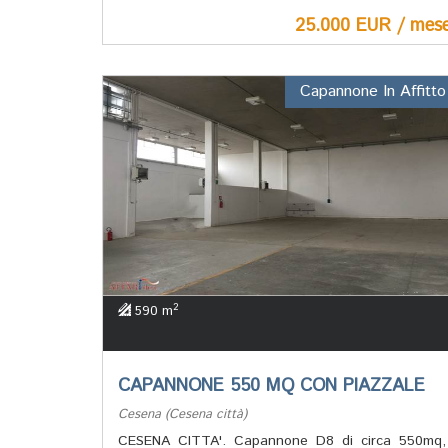
25.000 EUR / mes
Capannone In Affitto
2
590 m
CAPANNONE 550 MQ CON PIAZZALE
Cesena (Cesena città)
CESENA CITTA'. Capannone D8 di circa 550mq,