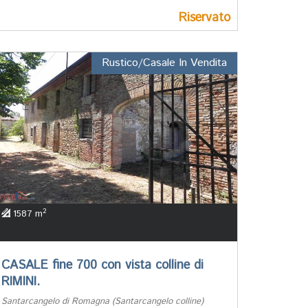
Riservato
Rustico/Casale In Vendita
2
1587 m
CASALE fine 700 con vista colline di
RIMINI.
Santarcangelo di Romagna (Santarcangelo colline)