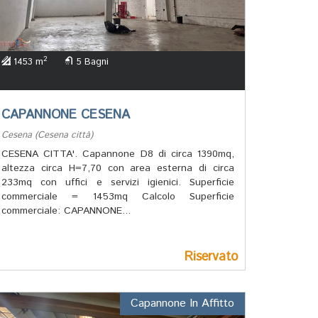
2
1453 m
5 Bagni
CAPANNONE CESENA
Cesena (Cesena città)
CESENA CITTA'. Capannone D8 di circa 1390mq,
altezza circa H=7,70 con area esterna di circa
233mq con uffici e servizi igienici. Superficie
commerciale = 1453mq Calcolo Superficie
commerciale: CAPANNONE...
Riservato
Capannone In Affitto