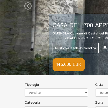
CAPANNONE 370MQ
CESENA Z.I. PIEVESESTINA. Capann
con ufficio-spogliatoi e due bagni
Capannone In Vendita
2 
360.000 EUR
Tipologia
Città
Categoria
Zona