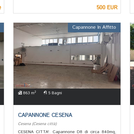
e
500 EUR
Capannone In Affitto
2
863 m
5 Bagni
CAPANNONE CESENA
Cesena (Cesena città)
CESENA CITTA'. Capannone D8 di circa 840mq,