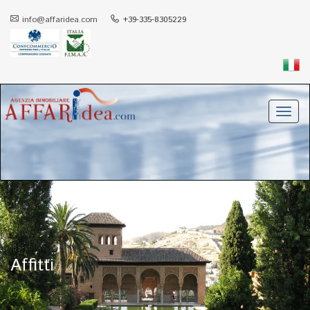
info@affaridea.com
+39-335-8305229
Toggl
navig
Affitti