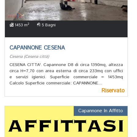
2
1453 m
5 Bagni
CAPANNONE CESENA
Cesena (Cesena città)
CESENA CITTA'. Capannone D8 di circa 1390mq, altezza
circa H=7,70 con area esterna di circa 233mq con uffici
e servizi igienici. Superficie commerciale = 1453mq
Calcolo Superficie commerciale: CAPANNONE...
Riservato
Capannone In Affitto