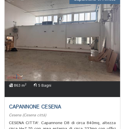
2
863 m
5 Bagni
CAPANNONE CESENA
Cesena (Cesena città)
CESENA CITTA'. Capannone D8 di circa 840mq, altezza
circa H=7,70 con area esterna di circa 233mq con uffici