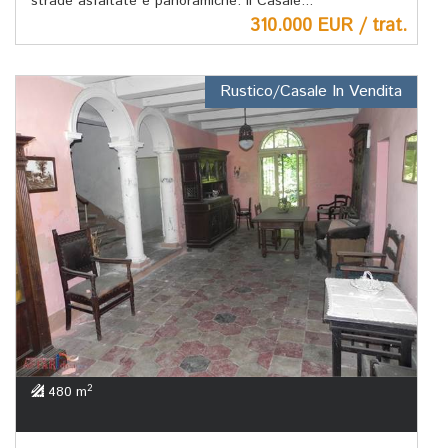
strade asfaltate e panoramiche. Il Casale...
310.000 EUR / trat.
Rustico/Casale In Vendita
2
480 m