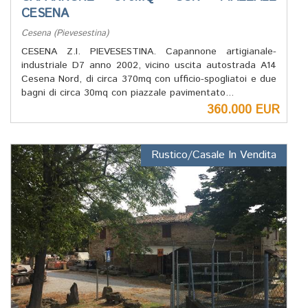
CESENA
Cesena (Pievesestina)
CESENA Z.I. PIEVESESTINA. Capannone artigianale-
industriale D7 anno 2002, vicino uscita autostrada A14
Cesena Nord, di circa 370mq con ufficio-spogliatoi e due
bagni di circa 30mq con piazzale pavimentato...
360.000 EUR
Rustico/Casale In Vendita