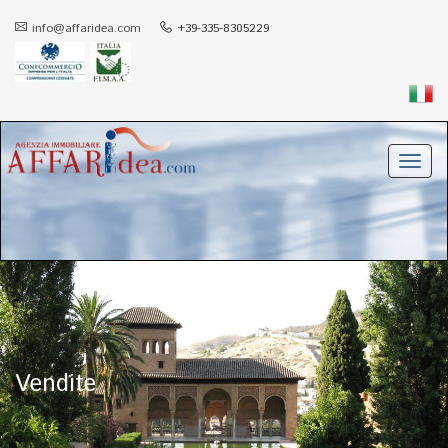
info@affaridea.com
+39-335-8305229
Toggl
navig
Vendite