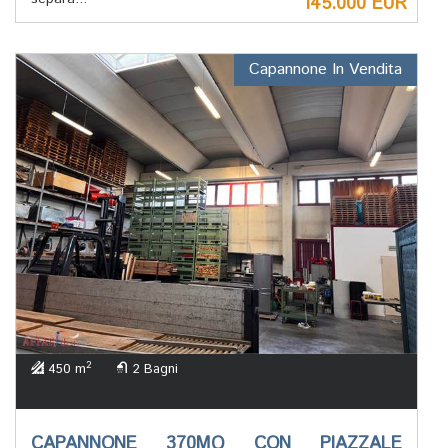
145.000 EUR
Capannone In Vendita
2
450 m
2 Bagni
CAPANNONE 370MQ CON PIAZZALE