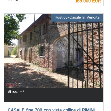
centro...
169.000 EUR
Rustico/Casale In Vendita
2
1587 m
CASALE fine 700 con vista colline di RIMINI.