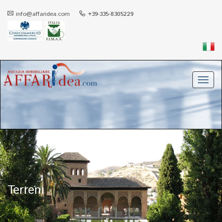
info@affaridea.com
+39-335-8305229
Toggl
navig
Terreni