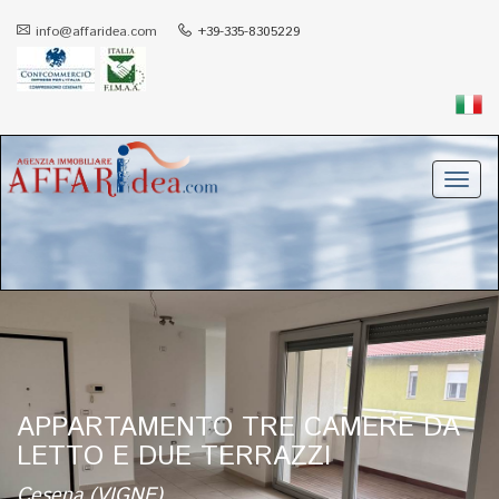
info@affaridea.com
+39-335-8305229
Toggl
navig
APPARTAMENTO TRE CAMERE DA
LETTO E DUE TERRAZZI
Cesena (VIGNE)