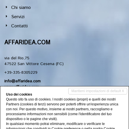
Chi siamo
Servizi
Contatti
AFFARIDEA.COM
via del Rio,75
47522 San Vittore Cesena (FC)
+39-335-8305229
info@affaridea.com
www.affaridea.com
Mantieni impostazioni di default X
Uso dei cookies
Questo sito fa uso di cookies. I nostri cookies (propri) e quelli dei nostri
Social Networks
Partners (cookies di terzi) servono per poterti offrire un'esperienza unica
con noi. Per questo motivo, insieme ai nostri partners, raccogliamo e
processiamo informazioni non sensibili (come l'identificatore del tuo
dispositivo o le pagine che visiti).
Seguici sui nostri canali social
In qualsiasi momento potrai eliminare, modificare o verificare le
informazioni che condividi in
Cookie preference
o nella nostra
Cookie