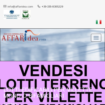
info@affaridea.com
+39-335-8305229
Toggl
navig
LOTTI EDIFICABILI PER VILLETTE
MONO O BIFAMIGLIARI
Gatteo