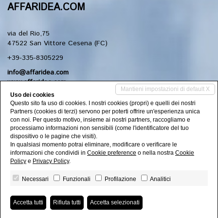
AFFARIDEA.COM
via del Rio,75
47522 San Vittore Cesena (FC)
+39-335-8305229
info@affaridea.com
www.affaridea.com
Mantieni impostazioni di default X
Uso dei cookies
Questo sito fa uso di cookies. I nostri cookies (propri) e quelli dei nostri
Social Networks
Partners (cookies di terzi) servono per poterti offrire un'esperienza unica
con noi. Per questo motivo, insieme ai nostri partners, raccogliamo e
processiamo informazioni non sensibili (come l'identificatore del tuo
dispositivo o le pagine che visiti).
Seguici sui nostri canali social
In qualsiasi momento potrai eliminare, modificare o verificare le
informazioni che condividi in
Cookie preference
o nella nostra
Cookie
Policy
e
Privacy Policy
.
Necessari
Funzionali
Profilazione
Analitici
AFFARIDEA.COM di Piraccini Claudio P.IVA 03128670407 | C.F.
PRCCLD62M07Z133R | N.REA 286814 -
Privacy Policy
-
Revoca
consensi
Accetta tutti
Rifiuta tutti
Accetta selezionati