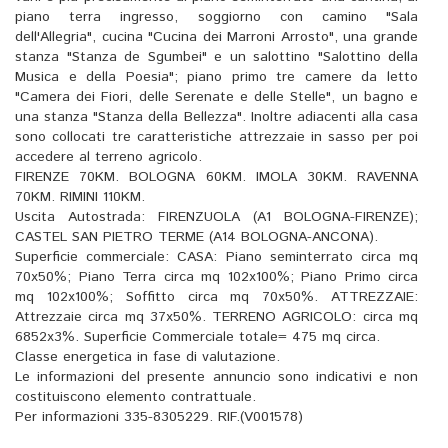
piano terra ingresso, soggiorno con camino "Sala
dell'Allegria", cucina "Cucina dei Marroni Arrosto", una grande
stanza "Stanza de Sgumbei" e un salottino "Salottino della
Musica e della Poesia"; piano primo tre camere da letto
"Camera dei Fiori, delle Serenate e delle Stelle", un bagno e
una stanza "Stanza della Bellezza". Inoltre adiacenti alla casa
sono collocati tre caratteristiche attrezzaie in sasso per poi
accedere al terreno agricolo.
FIRENZE 70KM. BOLOGNA 60KM. IMOLA 30KM. RAVENNA
70KM. RIMINI 110KM.
Uscita Autostrada: FIRENZUOLA (A1 BOLOGNA-FIRENZE);
CASTEL SAN PIETRO TERME (A14 BOLOGNA-ANCONA).
Superficie commerciale: CASA: Piano seminterrato circa mq
70x50%; Piano Terra circa mq 102x100%; Piano Primo circa
mq 102x100%; Soffitto circa mq 70x50%. ATTREZZAIE:
Attrezzaie circa mq 37x50%. TERRENO AGRICOLO: circa mq
6852x3%. Superficie Commerciale totale= 475 mq circa.
Classe energetica in fase di valutazione.
Le informazioni del presente annuncio sono indicativi e non
costituiscono elemento contrattuale.
Per informazioni 335-8305229. RIF.(V001578)