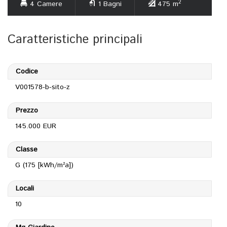
2
4 Camere
1 Bagni
475 m
Caratteristiche principali
Codice
V001578-b-sito-z
Prezzo
145.000 EUR
Classe
G (175 [kWh/m²a])
Locali
10