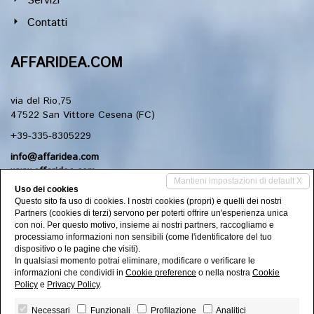
Servizi
Contatti
AFFARIDEA.COM
via del Rio,75
47522 San Vittore Cesena (FC)
+39-335-8305229
info@affaridea.com
www.affaridea.com
Mantieni impostazioni di default X
Uso dei cookies
Questo sito fa uso di cookies. I nostri cookies (propri) e quelli dei nostri
Social Networks
Partners (cookies di terzi) servono per poterti offrire un'esperienza unica
con noi. Per questo motivo, insieme ai nostri partners, raccogliamo e
processiamo informazioni non sensibili (come l'identificatore del tuo
dispositivo o le pagine che visiti).
Seguici sui nostri canali social
In qualsiasi momento potrai eliminare, modificare o verificare le
informazioni che condividi in
Cookie preference
o nella nostra
Cookie
Policy
e
Privacy Policy
.
Necessari
Funzionali
Profilazione
Analitici
AFFARIDEA.COM di Piraccini Claudio P.IVA 03128670407 | C.F.