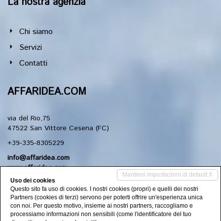
La nostra agenzia
Chi siamo
Servizi
Contatti
AFFARIDEA.COM
via del Rio,75
47522 San Vittore Cesena (FC)
+39-335-8305229
info@affaridea.com
www.affaridea.com
Mantieni impostazioni di default X
Uso dei cookies
Questo sito fa uso di cookies. I nostri cookies (propri) e quelli dei nostri
Social Networks
Partners (cookies di terzi) servono per poterti offrire un'esperienza unica
con noi. Per questo motivo, insieme ai nostri partners, raccogliamo e
processiamo informazioni non sensibili (come l'identificatore del tuo