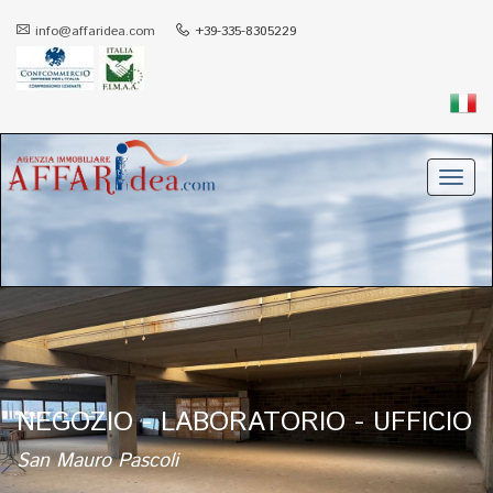
info@affaridea.com
+39-335-8305229
Toggl
navig
NEGOZIO - LABORATORIO - UFFICIO
San Mauro Pascoli