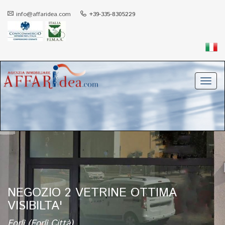
info@affaridea.com
+39-335-8305229
Toggl
navig
NEGOZIO 2 VETRINE OTTIMA
VISIBILTA'
Forlì (Forlì Città)