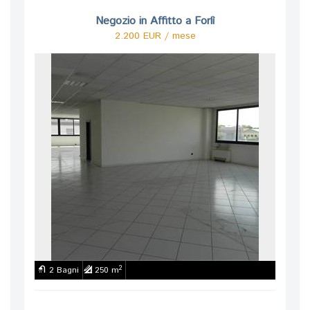
Negozio in Affitto a Forlì
2.200 EUR / mese
2
2 Bagni
250 m