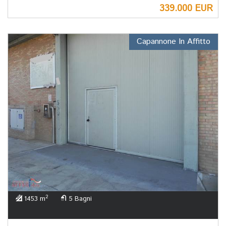
339.000 EUR
Capannone In Affitto
2
1453 m
5 Bagni