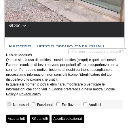
2
200 m
NEGOZIO - UFFCIO 200MQ CASE FINALI
Mantieni impostazioni di default X
Uso dei cookies
Cesena (CASE FINALI)
Questo sito fa uso di cookies. I nostri cookies (propri) e quelli dei nostri
CESENA - CASE FINALI. Negozio - Ufficio di superficie
Partners (cookies di terzi) servono per poterti offrire un'esperienza unica
totale di circa 200mq su strada di grande passaggio con
con noi. Per questo motivo, insieme ai nostri partners, raccogliamo e
tre vetrate, due uffici di circa 20mq, un salone show-room
processiamo informazioni non sensibili (come l'identificatore del tuo
dispositivo o le pagine che visiti).
e un bagno. In optional possibilità...
In qualsiasi momento potrai eliminare, modificare o verificare le
2.000 EUR
informazioni che condividi in
Cookie preference
o nella nostra
Cookie
Policy
e
Privacy Policy
.
Necessari
Funzionali
Profilazione
Analitici
Accetta tutti
Rifiuta tutti
Accetta selezionati