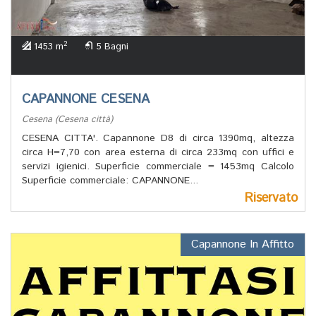
2
1453 m
5 Bagni
CAPANNONE CESENA
Cesena (Cesena città)
CESENA CITTA'. Capannone D8 di circa 1390mq, altezza
circa H=7,70 con area esterna di circa 233mq con uffici e
servizi igienici. Superficie commerciale = 1453mq Calcolo
Superficie commerciale: CAPANNONE...
Riservato
Capannone In Affitto