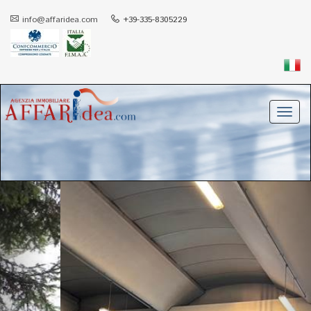
info@affaridea.com
+39-335-8305229
Toggl
navig