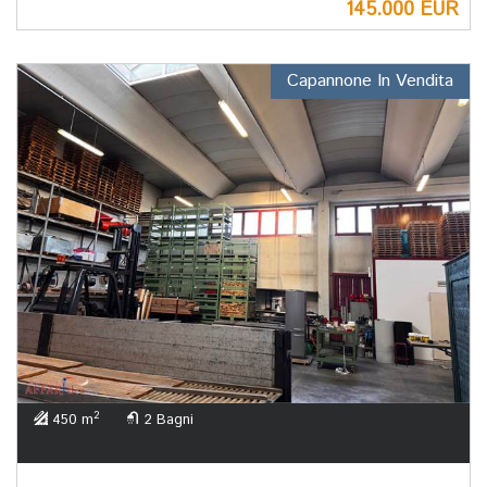
145.000 EUR
Capannone In Vendita
2
450 m
2 Bagni