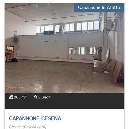
Capannone In Affitto
2
863 m
5 Bagni
CAPANNONE CESENA
Cesena (Cesena città)