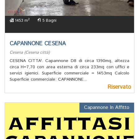
2
1453 m
5 Bagni
CAPANNONE CESENA
Cesena (Cesena città)
CESENA CITTA'. Capannone D8 di circa 1390mq, altezza
circa H=7,70 con area esterna di circa 233mq con uffici e
servizi igienici. Superficie commerciale = 1453mq Calcolo
Superficie commerciale: CAPANNONE...
Riservato
Capannone In Affitto