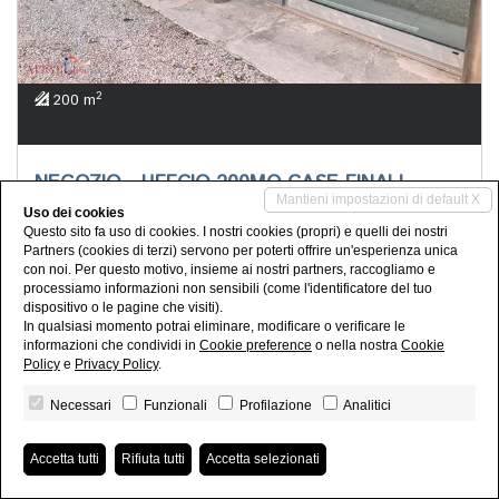
2
200 m
NEGOZIO - UFFCIO 200MQ CASE FINALI
Mantieni impostazioni di default X
Uso dei cookies
Cesena (CASE FINALI)
Questo sito fa uso di cookies. I nostri cookies (propri) e quelli dei nostri
CESENA - CASE FINALI. Negozio - Ufficio di superficie
Partners (cookies di terzi) servono per poterti offrire un'esperienza unica
totale di circa 200mq su strada di grande passaggio con
con noi. Per questo motivo, insieme ai nostri partners, raccogliamo e
tre vetrate, due uffici di circa 20mq, un salone show-room
processiamo informazioni non sensibili (come l'identificatore del tuo
dispositivo o le pagine che visiti).
e un bagno. In optional possibilità...
In qualsiasi momento potrai eliminare, modificare o verificare le
2.000 EUR
informazioni che condividi in
Cookie preference
o nella nostra
Cookie
Policy
e
Privacy Policy
.
Necessari
Funzionali
Profilazione
Analitici
Accetta tutti
Rifiuta tutti
Accetta selezionati