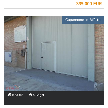
339.000 EUR
Capannone In Affitto
2
1453 m
5 Bagni