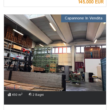
145.000 EUR
Capannone In Vendita
2
450 m
2 Bagni