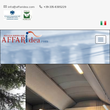
info@affaridea.com
+39-335-8305229
Toggl
navig