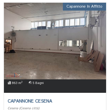
Capannone In Affitto
2
863 m
5 Bagni
CAPANNONE CESENA
Cesena (Cesena città)