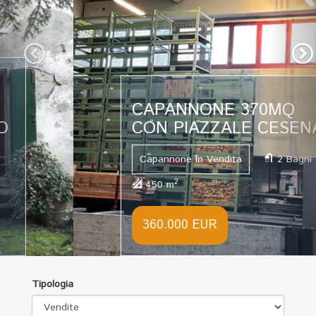
CAPANNONE 370MQ
CON PIAZZALE CESENA
Capannone In Vendita
2 Bagni
2
450 m
360.000 EUR
Tipologia