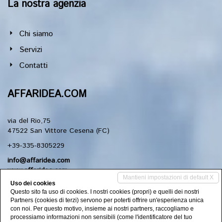
La nostra agenzia
Chi siamo
Servizi
Contatti
AFFARIDEA.COM
via del Rio,75
47522 San Vittore Cesena (FC)
+39-335-8305229
info@affaridea.com
www.affaridea.com
Mantieni impostazioni di default X
Uso dei cookies
Questo sito fa uso di cookies. I nostri cookies (propri) e quelli dei nostri
Social Networks
Partners (cookies di terzi) servono per poterti offrire un'esperienza unica
con noi. Per questo motivo, insieme ai nostri partners, raccogliamo e
processiamo informazioni non sensibili (come l'identificatore del tuo