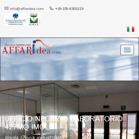
info@affaridea.com
+39-335-8305229
Toggl
navig
UFFICIO NEGOZIO LABORATORIO
427MQ IMOLA
Imola (Zona industriale)